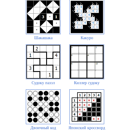
Шакашака
Какуро
Судоку паззл
Киллер судоку
Двоичный код
Японский кроссворд