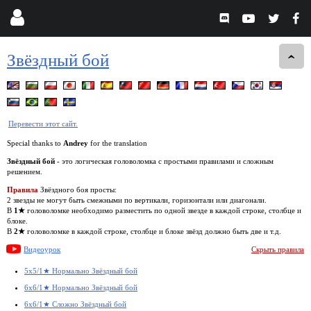
Звёздный бой
Перевести этот сайт.
Special thanks to
Andrey
for the translation
Звёздный бой
- это логическая головоломка с простыми правилами и сложным
решением.
Правила
Звёздного боя просты:
2 звезды не могут быть смежными по вертикали, горизонтали или диагонали.
В
1★
головоломке необходимо разместить по одной звезде в каждой строке, столбце и
блоке.
В
2★
головоломке в каждой строке, столбце и блоке звёзд должно быть две и т.д.
Видеоурок
Скрыть правила
5x5/1★ Нормально Звёздный бой
6x6/1★ Нормально Звёздный бой
6x6/1★ Сложно Звёздный бой