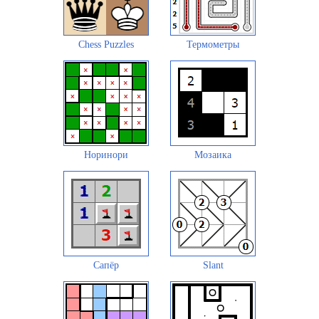
Chess Puzzles
Термометры
Норинори
Мозаика
Сапёр
Slant